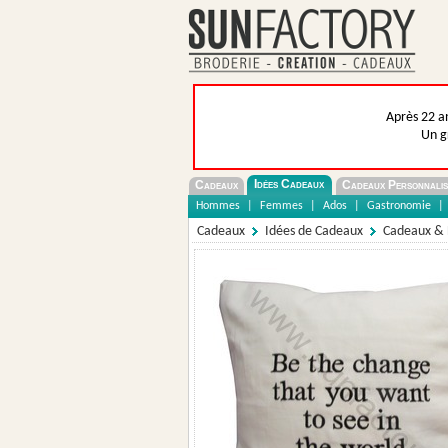
Après 22 an
Un g
Idées Cadeaux
Cadeaux
Cadeaux Personnalis
Hommes
|
Femmes
|
Ados
|
Gastronomie
|
Cadeaux
Idées de Cadeaux
Cadeaux &