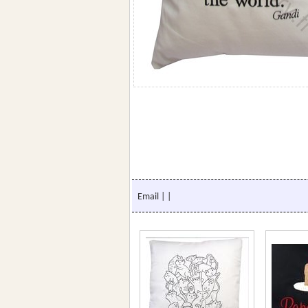
Email
|
|