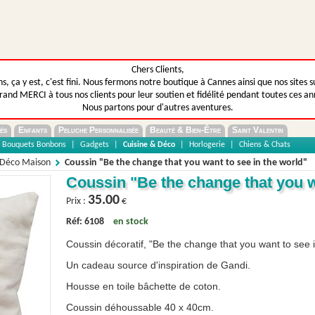
Chers Clients,
s, ça y est, c'est fini. Nous fermons notre boutique à Cannes ainsi que nos sites s
rand MERCI à tous nos clients pour leur soutien et fidélité pendant toutes ces an
Nous partons pour d'autres aventures.
és
Enfants
Peluche Personnalisée
Beauté & Bien-Être
Saint Valentin
Bouquets Bonbons
|
Gadgets
|
Cuisine & Déco
|
Horlogerie
|
Chiens & Chats
 Déco Maison
Coussin "Be the change that you want to see in the world"
Coussin "Be the change that you w
35.00
Prix :
€
Réf: 6108
en stock
Coussin décoratif, "Be the change that you want to see i
Un cadeau source d'inspiration de Gandi.
Housse en toile bâchette de coton.
Coussin déhoussable 40 x 40cm.