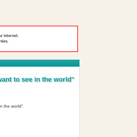
ur internet.
nées.
ant to see in the world"
n the world".