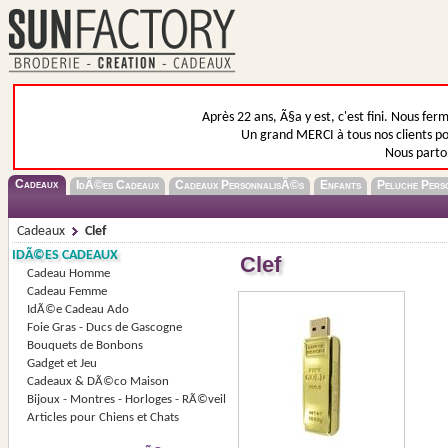
Après 22 ans, Ã§a y est, c'est fini. Nous fer
Un grand MERCI à tous nos clients pou
Nous parto
Cadeaux
IdÃ©es Cadeaux
Cadeaux PersonnalisÃ©s
Enfants
Peluche Pers
Cadeaux
Clef
IDÃ©ES CADEAUX
Clef
Cadeau Homme
Cadeau Femme
IdÃ©e Cadeau Ado
Foie Gras - Ducs de Gascogne
Bouquets de Bonbons
Gadget et Jeu
Cadeaux & DÃ©co Maison
Bijoux - Montres - Horloges - RÃ©veil
Articles pour Chiens et Chats