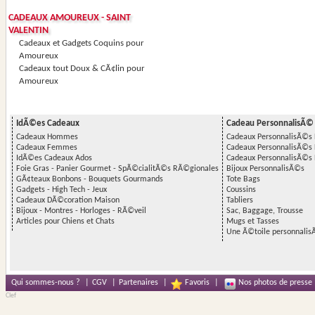
CADEAUX AMOUREUX - SAINT
VALENTIN
Cadeaux et Gadgets Coquins pour
Amoureux
Cadeaux tout Doux & CÃ¢lin pour
Amoureux
IdÃ©es Cadeaux
Cadeau PersonnalisÃ©
Cadeaux Hommes
Cadeaux PersonnalisÃ©
Cadeaux Femmes
Cadeaux PersonnalisÃ©
IdÃ©es Cadeaux Ados
Cadeaux PersonnalisÃ©s 
Foie Gras - Panier Gourmet - SpÃ©cialitÃ©s RÃ©gionales
Bijoux PersonnalisÃ©s
GÃ¢teaux Bonbons - Bouquets Gourmands
Tote Bags
Gadgets - High Tech - Jeux
Coussins
Cadeaux DÃ©coration Maison
Tabliers
Bijoux - Montres - Horloges - RÃ©veil
Sac, Baggage, Trousse
Articles pour Chiens et Chats
Mugs et Tasses
Une Ã©toile personnalis
Qui sommes-nous ?
|
CGV
|
Partenaires
|
Favoris
|
Nos photos de presse
Clef