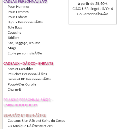
CADEAU PERSONNALISÃ©
28,60
€
à partir de
Pour Hommes
ClÃ© USB Lingot dÂ´Or 4
Pour Femmes
Go PersonnalisÃ©e
Pour Enfants
Bijoux PersonnalisÃ©s
Tote Bags
Coussins
Tabliers
Sac, Baggage, Trousse
Mugs
Etoile personnalisÃ©e
CADEAUX - DÃ©CO - ENFANTS
Sacs et Cartables
Peluches PersonnaliÃ©es
Livres et BD PersonnalisÃ©s
PoupÃ©es Corolle
Charm-it
PELUCHE PERSONNALISÃ©E -
EMBROIDER BUDDY
BEAUTÃ© ET BIEN-ÃŠTRE
Cadeaux Bien ÃŠtre et Soins du Corps
CD Musique DÃ©tente et Zen