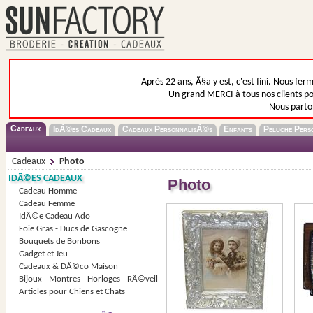
Après 22 ans, Ã§a y est, c'est fini. Nous fer
Un grand MERCI à tous nos clients pou
Nous parto
Cadeaux
IdÃ©es Cadeaux
Cadeaux PersonnalisÃ©s
Enfants
Peluche Pers
Cadeaux
Photo
IDÃ©ES CADEAUX
Photo
Cadeau Homme
Cadeau Femme
IdÃ©e Cadeau Ado
Foie Gras - Ducs de Gascogne
Bouquets de Bonbons
Gadget et Jeu
Cadeaux & DÃ©co Maison
Bijoux - Montres - Horloges - RÃ©veil
Articles pour Chiens et Chats