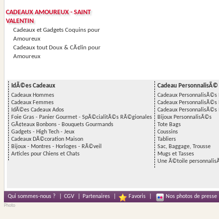
CADEAUX AMOUREUX - SAINT
VALENTIN
Cadeaux et Gadgets Coquins pour
Amoureux
Cadeaux tout Doux & CÃ¢lin pour
Amoureux
IdÃ©es Cadeaux
Cadeau PersonnalisÃ©
Cadeaux Hommes
Cadeaux PersonnalisÃ©
Cadeaux Femmes
Cadeaux PersonnalisÃ©
IdÃ©es Cadeaux Ados
Cadeaux PersonnalisÃ©s 
Foie Gras - Panier Gourmet - SpÃ©cialitÃ©s RÃ©gionales
Bijoux PersonnalisÃ©s
GÃ¢teaux Bonbons - Bouquets Gourmands
Tote Bags
Gadgets - High Tech - Jeux
Coussins
Cadeaux DÃ©coration Maison
Tabliers
Bijoux - Montres - Horloges - RÃ©veil
Sac, Baggage, Trousse
Articles pour Chiens et Chats
Mugs et Tasses
Une Ã©toile personnalis
Qui sommes-nous ?
|
CGV
|
Partenaires
|
Favoris
|
Nos photos de presse
Photo