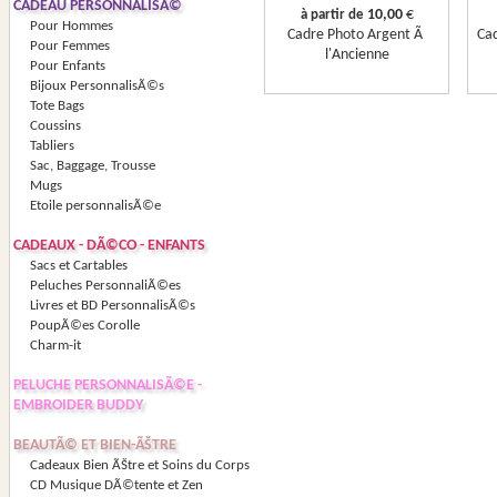
CADEAU PERSONNALISÃ©
10,00
€
à partir de
Pour Hommes
Cadre Photo Argent Ã
Ca
Pour Femmes
l'Ancienne
Pour Enfants
Bijoux PersonnalisÃ©s
Tote Bags
Coussins
Tabliers
Sac, Baggage, Trousse
Mugs
Etoile personnalisÃ©e
CADEAUX - DÃ©CO - ENFANTS
Sacs et Cartables
Peluches PersonnaliÃ©es
Livres et BD PersonnalisÃ©s
PoupÃ©es Corolle
Charm-it
PELUCHE PERSONNALISÃ©E -
EMBROIDER BUDDY
BEAUTÃ© ET BIEN-ÃŠTRE
Cadeaux Bien ÃŠtre et Soins du Corps
CD Musique DÃ©tente et Zen