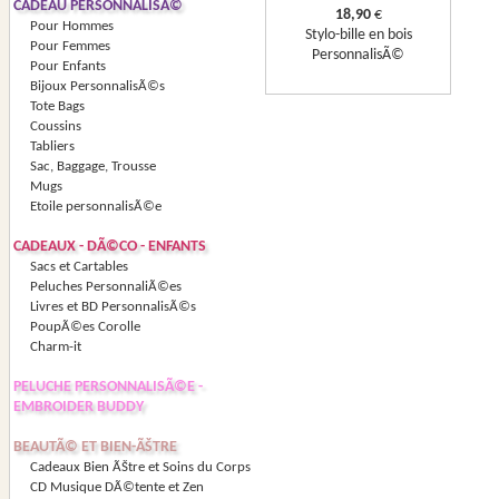
CADEAU PERSONNALISÃ©
18,90
€
Pour Hommes
Stylo-bille en bois
Pour Femmes
PersonnalisÃ©
Pour Enfants
Bijoux PersonnalisÃ©s
Tote Bags
Coussins
Tabliers
Sac, Baggage, Trousse
Mugs
Etoile personnalisÃ©e
CADEAUX - DÃ©CO - ENFANTS
Sacs et Cartables
Peluches PersonnaliÃ©es
Livres et BD PersonnalisÃ©s
PoupÃ©es Corolle
Charm-it
PELUCHE PERSONNALISÃ©E -
EMBROIDER BUDDY
BEAUTÃ© ET BIEN-ÃŠTRE
Cadeaux Bien ÃŠtre et Soins du Corps
CD Musique DÃ©tente et Zen