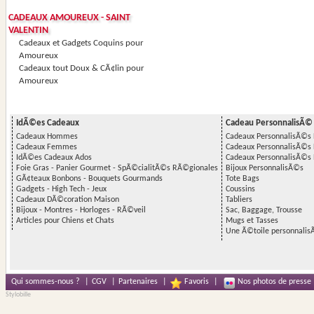
CADEAUX AMOUREUX - SAINT
VALENTIN
Cadeaux et Gadgets Coquins pour
Amoureux
Cadeaux tout Doux & CÃ¢lin pour
Amoureux
IdÃ©es Cadeaux
Cadeau PersonnalisÃ©
Cadeaux Hommes
Cadeaux PersonnalisÃ©
Cadeaux Femmes
Cadeaux PersonnalisÃ©
IdÃ©es Cadeaux Ados
Cadeaux PersonnalisÃ©s 
Foie Gras - Panier Gourmet - SpÃ©cialitÃ©s RÃ©gionales
Bijoux PersonnalisÃ©s
GÃ¢teaux Bonbons - Bouquets Gourmands
Tote Bags
Gadgets - High Tech - Jeux
Coussins
Cadeaux DÃ©coration Maison
Tabliers
Bijoux - Montres - Horloges - RÃ©veil
Sac, Baggage, Trousse
Articles pour Chiens et Chats
Mugs et Tasses
Une Ã©toile personnalis
Qui sommes-nous ?
|
CGV
|
Partenaires
|
Favoris
|
Nos photos de presse
Stylobille