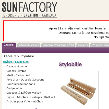
Après 22 ans, Ã§a y est, c'est fini. Nous fer
Un grand MERCI à tous nos clients pou
Nous parto
Cadeaux
IdÃ©es Cadeaux
Cadeaux PersonnalisÃ©s
Enfants
Peluche Pers
Cadeaux
Stylobille
IDÃ©ES CADEAUX
Stylobille
Cadeau Homme
Cadeau Femme
IdÃ©e Cadeau Ado
Foie Gras - Ducs de Gascogne
Bouquets de Bonbons
Gadget et Jeu
Cadeaux & DÃ©co Maison
Bijoux - Montres - Horloges - RÃ©veil
Articles pour Chiens et Chats